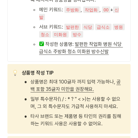
◦
메인 키워드: 
, 
, 
+
주방화
작업화
OO
신
발
◦
서브 키워드: 
발편한
식당
급식소
병원
청소
미화원
방수
◦
 작성한 상품명: 
발편한 작업화 병원 식당 
급식소 주방화 청소 미화원 방수신발
상품명 작성 TIP
•
상품명은 최대 100글자 까지 입력 가능하나, 
공
백 포함 35글자 미만을 권장해요.
•
일부 특수문자(\ / : * ? " < >)는 사용할 수 없으
며, 그 외 특수문자도 가급적 사용하지 마세요.
•
타사 브랜드 또는 제품명 등 타인의 권리를 침해
하는 키워드 사용은 사용할 수 없어요.  