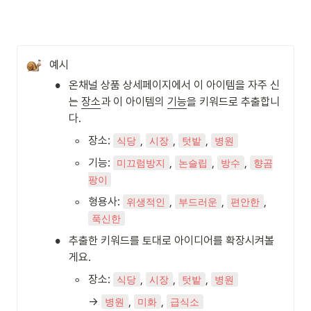
예시
•
온채널 상품 상세페이지에서 이 아이템을 자주 신
는 
장소
과 이 아이템의 
기능
을 키워드로 추출합니
다.
◦
장소: 
, 
, 
, 
식당
시장
텃밭
병원
◦
기능: 
, 
, 
, 
미끄럼방지
논슬립
방수
향곰
팡이
◦
형용사: 
, 
, 
, 
위생적인
부드러운
편안한
푹신한
•
추출한 키워드를 토대로 아이디어를 확장시켜볼
게요.
◦
장소: 
, 
, 
, 
식당
시장
텃밭
병원
→ 
, 
, 
병원
미화
급식소