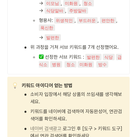
→ 
, 
, 
이모님
미화원
청소
→ 
, 
식당알바
주방알바
◦
형용사: 
, 
, 
, 
위생적인
부드러운
편안한
푹신한
→ 
발편한
•
위 과정을 거쳐 서브 키워드를 7개 선정했어요. 
◦
 선정한 서브 키워드 : 
발편한
식당
급
식소
병원
청소
미화원
방수
키워드 아이디어 얻는 방법
•
소비자 입장에서 해당 상품의 쓰임새를 생각해보
세요.
•
키워드를 네이버에 검색하여 자동완성어, 연관검
색어를 확인하세요.
•
네이버 검색광고
 로그인 후 [도구 > 키워드 도구]
에서 연관 검색어를 확인하세요.