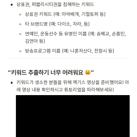
•
상표권, 퍼블리시티권을 침해하는 키워드
◦
상표권 키워드 (예: 마약베개, 기절토퍼 등)
◦
타 브랜드명 (예: 다이소, 자라, 등)
◦
연예인, 운동선수 등 유명인 이름 (예: 송혜교, 손흥민, 
김연아 등)
◦
방송프로그램 이름 (예: 나혼자산다, 전참시 등)
“키워드 추출하기 너무 어려워요 
” 
•
키워드가 생소한 분들을 위해 엑기스 영상을 준비했어요! 아
래 영상 내용 확인하시고 튜토리얼을 따라해보세요!